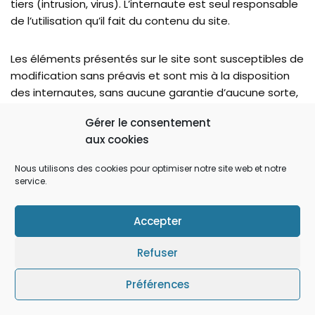
tiers (intrusion, virus). L’internaute est seul responsable
de l’utilisation qu’il fait du contenu du site.
Les éléments présentés sur le site sont susceptibles de
modification sans préavis et sont mis à la disposition
des internautes, sans aucune garantie d’aucune sorte,
expresse ou tacite.
Gérer le consentement
aux cookies
La présence de liens hypertextes présents sur le site ne
crée pas une solidarité de responsabilité entre
Nous utilisons des cookies pour optimiser notre site web et notre
l’association
A.I.L.E.
et les propriétaires des autres sites,
service.
quant au contenu des sites sur lesquels est redirigé
l’internaute. Seule la responsabilité desdits sites peut
Accepter
être engagée.
Refuser
Politique de confidentialité
Mentions légales
Préférences
2026 - Création : LA CABANE