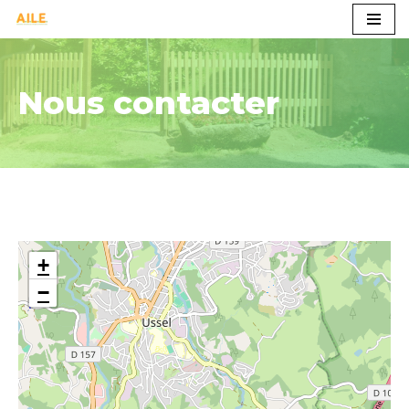
Aller
au
contenu
Nous contacter
+
−