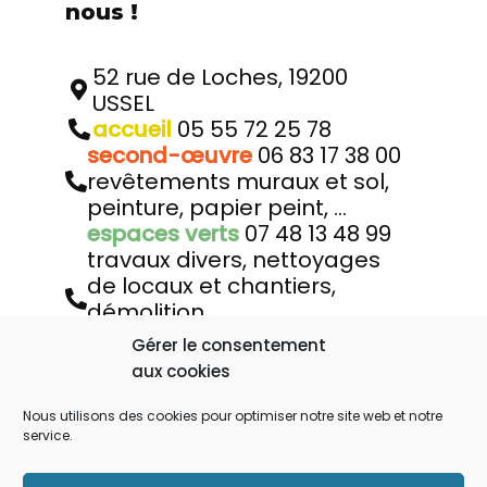
nous !
52 rue de Loches, 19200
USSEL
accueil
05 55 72 25 78
second-œuvre
06 83 17 38 00
revêtements muraux et sol,
peinture, papier peint, …
espaces verts
07 48 13 48 99
travaux divers, nettoyages
de locaux et chantiers,
démolition,
déménagements, débarras,
Gérer le consentement
…
aux cookies
aile.lefraisse@laposte.net
A.I.L.E. facebook
Nous utilisons des cookies pour optimiser notre site web et notre
service.